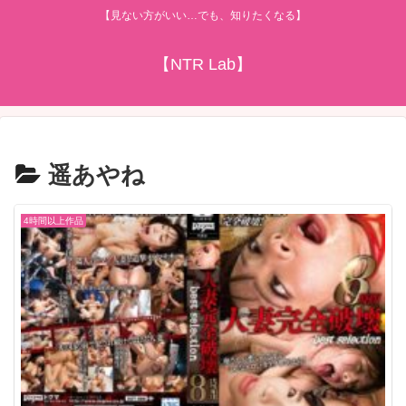
【見ない方がいい…でも、知りたくなる】
【NTR Lab】
遥あやね
4時間以上作品