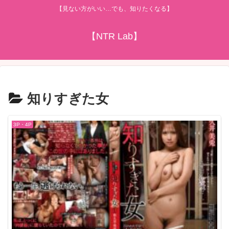
【見ない方がいい…でも、知りたくなる】
【NTR Lab】
知りすぎた女
3P・4P