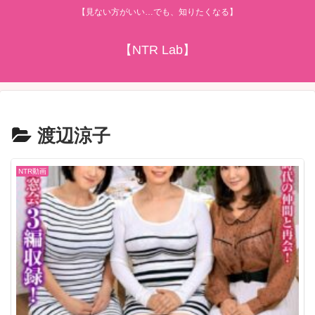
【見ない方がいい…でも、知りたくなる】
【NTR Lab】
渡辺涼子
NTR動画