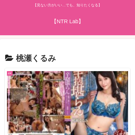
【見ない方がいい…でも、知りたくなる】
【NTR Lab】
桃瀬くるみ
4K