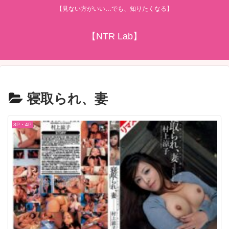
【見ない方がいい…でも、知りたくなる】
【NTR Lab】
寝取られ、妻
3P・4P