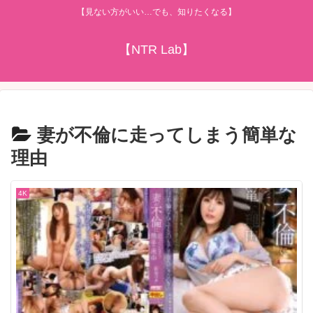
【見ない方がいい…でも、知りたくなる】
【NTR Lab】
妻が不倫に走ってしまう簡単な
理由
4K