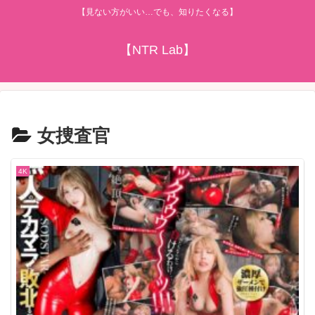
【見ない方がいい…でも、知りたくなる】
【NTR Lab】
女捜査官
4K