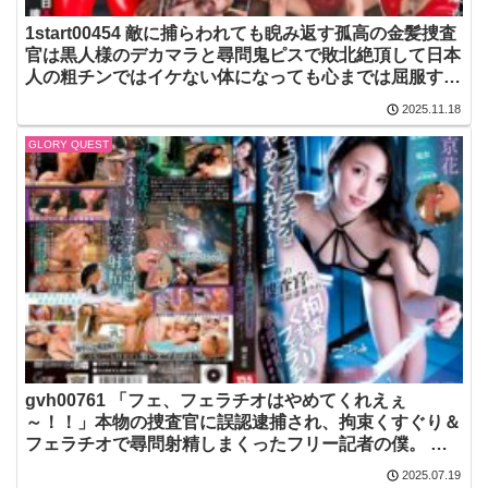
1start00454 敵に捕らわれても睨み返す孤高の金髪捜査
官は黒人様のデカマラと尋問鬼ピスで敗北絶頂して日本
人の粗チンではイケない体になっても心までは屈服する
わけがない 夏目響
2025.11.18
GLORY QUEST
gvh00761 「フェ、フェラチオはやめてくれえぇ
～！！」本物の捜査官に誤認逮捕され、拘束くすぐり＆
フェラチオで尋問射精しまくったフリー記者の僕。 橘
京花
2025.07.19