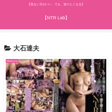
【見ない方がいい…でも、知りたくなる】
【NTR Lab】
大石達夫
Madonna