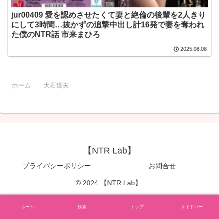
jur00409 愛を認めさせたくて妻と絶倫の後輩を2人きり
にして3時間…抜かずの追撃中出し計16発で妻を奪われ
た僕のNTR話 市来まひろ
2025.08.08
ホーム
大石達夫
【NTR Lab】
プライバシーポリシー
お問合せ
© 2024 【NTR Lab】.
ホーム
検索
トップ
サイドバー