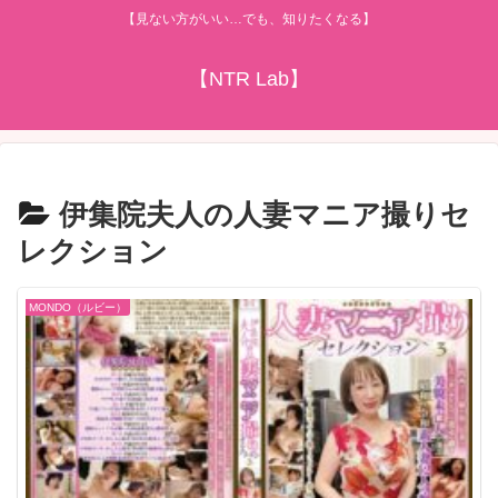
【見ない方がいい…でも、知りたくなる】
【NTR Lab】
伊集院夫人の人妻マニア撮りセ
レクション
MONDO（ルビー）